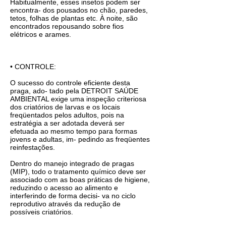
Habitualmente, esses insetos podem ser
encontra- dos pousados no chão, paredes,
tetos, folhas de plantas etc. À noite, são
encontrados repousando sobre fios
elétricos e arames.
• CONTROLE:
O sucesso do controle eficiente desta
praga, ado- tado pela DETROIT SAÚDE
AMBIENTAL exige uma inspeção criteriosa
dos criatórios de larvas e os locais
freqüentados pelos adultos, pois na
estratégia a ser adotada deverá ser
efetuada ao mesmo tempo para formas
jovens e adultas, im- pedindo as freqüentes
reinfestações.
Dentro do manejo integrado de pragas
(MIP), todo o tratamento químico deve ser
associado com as boas práticas de higiene,
reduzindo o acesso ao alimento e
interferindo de forma decisi- va no ciclo
reprodutivo através da redução de
possíveis criatórios.